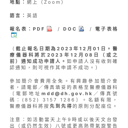
地點：
網上（Zoom）
安全警示及訊息
語言：
英語
報名表：
PDF
/
DOC
/
電子表格
公開資料
（
截止報名日期為2023年12月01日。醫
療儀器科將於2023年12月08日（或之
前）通知成功申請人。
如申請人沒有收到確
認通知，則可視作其申請不成功。）
參加簡介會費用全免。有興趣參加簡介會
者，請電郵／傳真填妥的表格至醫療儀器科
〔電郵地址
mdd@dh.gov.hk
／傳真號
碼：(852) 3157 1286〕。名額有限，
醫療儀器科將按
先到先得
的原則分配座位。
注意：如活動當天上午9時或以後天文台發
出（或仍然生效）八號或更高熱帶氣旋警告