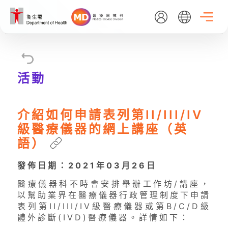
Skip
to
main
content
EN
繁
简
活動
主頁
介紹如何申請表列第II/III/IV
關於我們
級醫療儀器的網上講座（英
語）
最新消息
發佈日期：2021年03月26日
醫療儀器科不時會安排舉辦工作坊/講座，
醫療器械行政管理制度
以幫助業界在醫療儀器行政管理制度下申請
表列第II/III/IV級醫療儀器或第B/C/D級
體外診斷(IVD)醫療儀器。詳情如下：
資料庫搜尋